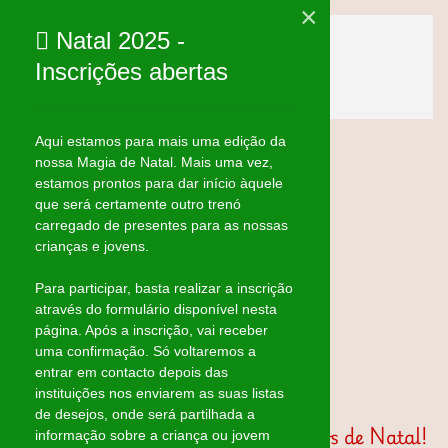
×
Natal 2025 -
Skip to main content
Inscrições abertas
Aqui estamos para mais uma edição da
nossa Magia de Natal. Mais uma vez,
estamos prontos para dar início àquele
que será certamente outro trenó
carregado de presentes para as nossas
crianças e jovens.
Para participar, basta realizar a inscrição
através do formulário disponível nesta
página. Após a inscrição, vai receber
uma confirmação. Só voltaremos a
entrar em contacto depois das
instituições nos enviarem as suas listas
de desejos, onde será partilhada a
Bem Vindos à página dos Mágicos de Natal!
informação sobre a criança ou jovem