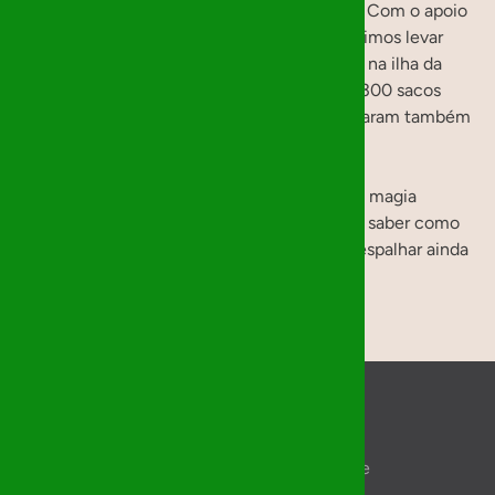
O Natal de 2024 foi um verdadeiro sucesso! Com o apoio
de mais de 210 “Mágicos de Natal”, conseguimos levar
alegria às crianças e jovens de 5 instituições na ilha da
Madeira. No total, foram entregues mais de 300 sacos
recheados de presentes e donativos que levaram também
sorrisos e esperança a estes meninos.
A missão desse Natal ficou concluída, mas a magia
continua! Fiquem atentos ao nosso site para saber como
participar na próxima edição. Vamos juntos espalhar ainda
mais amor no próximo Natal! 🎁❤️
Início
Política de privacidade