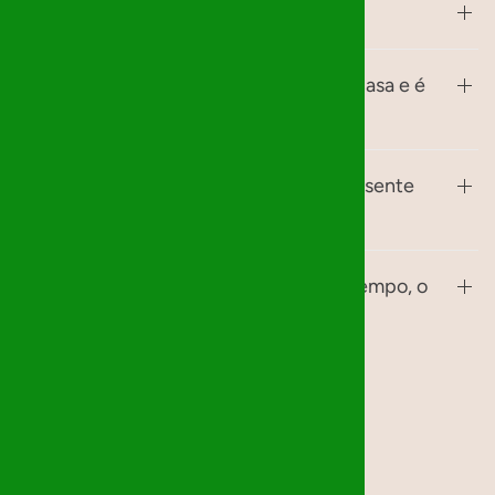
Como faço a entrega?
Posso oferecer algo que já tenho em casa e é
semelhante?
E se não encontrar exatamente o presente
pedido?
Não consegui entregar o presente a tempo, o
que faço?
Notícias