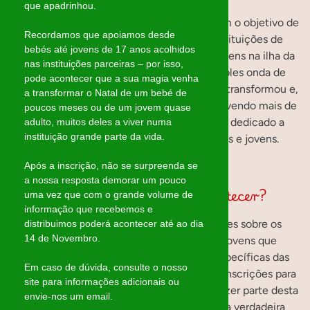
que apadrinhou.
Uma iniciativa que teve início em 2014, com o objetivo de
Recordamos que apoiamos desde
levar a magia do Natal a algumas das instituições de
bebés até jovens de 17 anos acolhidos
acolhimento temporário para crianças e jovens na ilha da
nas instituições parceiras – por isso,
Madeira. O que começou como uma simples onda de
pode acontecer que a sua magia venha
solidariedade entre amigos rapidamente se transformou e,
a transformar o Natal de um bebé de
atualmente, apoia cinco instituições, envolvendo mais de
poucos meses ou de um jovem quase
200 “mágicos” que, ano após ano, se têm dedicado a
adulto, muitos deles a viver numa
instituição grande parte da vida.
concretizar os sonhos de muitas crianças e jovens.
Após a inscrição, não se surpreenda se
a nossa resposta demorar um pouco
Como fazemos a magia acontecer?
uma vez que com o grande volume de
informação que recebemos e
Anualmente, questionamos as instituições sobre os
distribuimos poderá acontecer até ao dia
14 de Novembro.
desejos e necessidades das crianças e jovens que
acolhem, assim como as necessidades específicas das
Em caso de dúvida, consulte o nosso
próprias instituições. Em paralelo, abrimos inscrições para
site para informações adicionais ou
os Mágicos de Natal, pessoas dispostas a fazer parte desta
envie-nos um email.
corrente solidária. De seguida, acontece a verdadeira