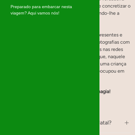
magia: atribuímos a cada mágico a missão de concretizar o
Preparado para embarcar nesta
desejo de uma criança ou jovem, enviando-lhe a
viagem? Aqui vamos nós!
informação sobre o presente.
No início de Dezembro, entregamos os presentes e
deixamos a magia acontecer. Não tiramos fotografias com
as crianças, nem divulgamos os presentes nas redes
sociais. O que guardamos é a certeza de que, naquele
Natal, fizemos algo especial: mostramos a uma criança
que ela é importante e que alguém se preocupou em
tornar o seu sonho realidade.
✨
Obrigado por fazer parte dessa magia!
Perguntas frequentes
O que é a organização Mágicos de Natal?