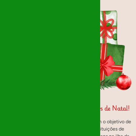
Bem Vindos à página dos Mágicos de Natal!
Uma iniciativa que teve início em 2014, com o objetivo de
levar a magia do Natal a algumas das instituições de