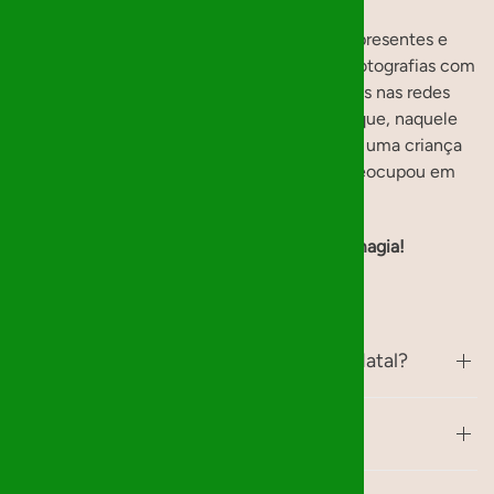
No início de Dezembro, entregamos os presentes e
deixamos a magia acontecer. Não tiramos fotografias com
as crianças, nem divulgamos os presentes nas redes
sociais. O que guardamos é a certeza de que, naquele
Natal, fizemos algo especial: mostramos a uma criança
que ela é importante e que alguém se preocupou em
tornar o seu sonho realidade.
✨
Obrigado por fazer parte dessa magia!
Perguntas frequentes
O que é a organização Mágicos de Natal?
Como é que isto funciona?