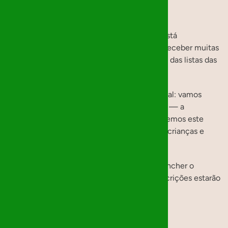
Natal 2025
A edição de 2025 dos
Mágicos de Natal
já está
oficialmente em marcha! Já começámos a receber muitas
inscrições, enquanto aguardamos a chegada das listas das
instituições.
Este ano, temos uma novidade muito especial: vamos
adicionar uma
sexta instituição
à nossa rede — a
Fundação Zino
. É com enorme alegria que vemos este
projeto crescer e alcançar, a cada ano, mais crianças e
jovens.
Relembramos que para participar basta preencher o
questionário disponível no nosso site. As inscrições estarão
🎁❤️
abertas até 2 de Novembro
.
Natal 2024