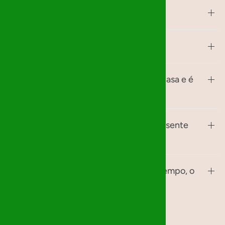
Como é que isto funciona?
Como faço a entrega?
Posso oferecer algo que já tenho em casa e é
semelhante?
E se não encontrar exatamente o presente
pedido?
Não consegui entregar o presente a tempo, o
que faço?