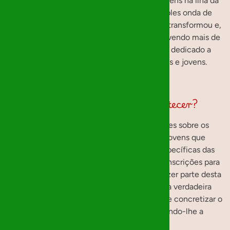
acolhimento temporário para crianças e jovens na ilha da
Madeira. O que começou como uma simples onda de
solidariedade entre amigos rapidamente se transformou e,
atualmente, apoia cinco instituições, envolvendo mais de
200 “mágicos” que, ano após ano, se têm dedicado a
concretizar os sonhos de muitas crianças e jovens.
Como fazemos a magia acontecer?
Anualmente, questionamos as instituições sobre os
desejos e necessidades das crianças e jovens que
acolhem, assim como as necessidades específicas das
próprias instituições. Em paralelo, abrimos inscrições para
os Mágicos de Natal, pessoas dispostas a fazer parte desta
corrente solidária. De seguida, acontece a verdadeira
magia: atribuímos a cada mágico a missão de concretizar o
desejo de uma criança ou jovem, enviando-lhe a
informação sobre o presente.