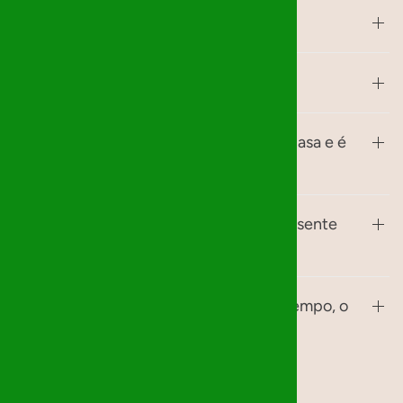
Como é que isto funciona?
Como faço a entrega?
Posso oferecer algo que já tenho em casa e é
semelhante?
E se não encontrar exatamente o presente
pedido?
Não consegui entregar o presente a tempo, o
que faço?