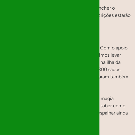
Relembramos que para participar basta preencher o
questionário disponível no nosso site. As inscrições estarão
🎁❤️
abertas até 2 de Novembro
.
Natal 2024
O Natal de 2024 foi um verdadeiro sucesso! Com o apoio
de mais de 210 “Mágicos de Natal”, conseguimos levar
alegria às crianças e jovens de 5 instituições na ilha da
Madeira. No total, foram entregues mais de 300 sacos
recheados de presentes e donativos que levaram também
sorrisos e esperança a estes meninos.
A missão desse Natal ficou concluída, mas a magia
continua! Fiquem atentos ao nosso site para saber como
participar na próxima edição. Vamos juntos espalhar ainda
mais amor no próximo Natal! 🎁❤️