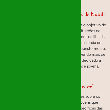
Bem Vindos à página dos Mágicos de Natal!
Uma iniciativa que teve início em 2014, com o objetivo de
levar a magia do Natal a algumas das instituições de
acolhimento temporário para crianças e jovens na ilha da
Madeira. O que começou como uma simples onda de
solidariedade entre amigos rapidamente se transformou e,
atualmente, apoia cinco instituições, envolvendo mais de
200 “mágicos” que, ano após ano, se têm dedicado a
concretizar os sonhos de muitas crianças e jovens.
Como fazemos a magia acontecer?
Anualmente, questionamos as instituições sobre os
desejos e necessidades das crianças e jovens que
acolhem, assim como as necessidades específicas das