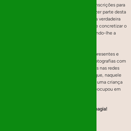
próprias instituições. Em paralelo, abrimos inscrições para
os Mágicos de Natal, pessoas dispostas a fazer parte desta
corrente solidária. De seguida, acontece a verdadeira
magia: atribuímos a cada mágico a missão de concretizar o
desejo de uma criança ou jovem, enviando-lhe a
informação sobre o presente.
No início de Dezembro, entregamos os presentes e
deixamos a magia acontecer. Não tiramos fotografias com
as crianças, nem divulgamos os presentes nas redes
sociais. O que guardamos é a certeza de que, naquele
Natal, fizemos algo especial: mostramos a uma criança
que ela é importante e que alguém se preocupou em
tornar o seu sonho realidade.
✨
Obrigado por fazer parte dessa magia!
Perguntas frequentes