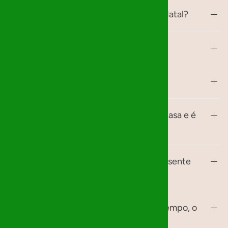
O que é a organização Mágicos de Natal?
Como é que isto funciona?
Como faço a entrega?
Posso oferecer algo que já tenho em casa e é
semelhante?
E se não encontrar exatamente o presente
pedido?
Não consegui entregar o presente a tempo, o
que faço?