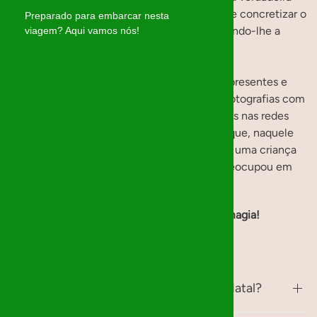
magia: atribuímos a cada mágico a missão de concretizar o
Preparado para embarcar nesta
desejo de uma criança ou jovem, enviando-lhe a
viagem? Aqui vamos nós!
informação sobre o presente.
No início de Dezembro, entregamos os presentes e
deixamos a magia acontecer. Não tiramos fotografias com
as crianças, nem divulgamos os presentes nas redes
sociais. O que guardamos é a certeza de que, naquele
Natal, fizemos algo especial: mostramos a uma criança
que ela é importante e que alguém se preocupou em
tornar o seu sonho realidade.
✨
Obrigado por fazer parte dessa magia!
Perguntas frequentes
O que é a organização Mágicos de Natal?