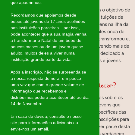
que apadrinhou.
Uma iniciativa que teve início em 2014, com o objetivo de
Recordamos que apoiamos desde
levar a magia do Natal a algumas das instituições de
bebés até jovens de 17 anos acolhidos
acolhimento temporário para crianças e jovens na ilha da
nas instituições parceiras – por isso,
Madeira. O que começou como uma simples onda de
pode acontecer que a sua magia venha
solidariedade entre amigos rapidamente se transformou e,
a transformar o Natal de um bebé de
atualmente, apoia cinco instituições, envolvendo mais de
poucos meses ou de um jovem quase
200 “mágicos” que, ano após ano, se têm dedicado a
adulto, muitos deles a viver numa
instituição grande parte da vida.
concretizar os sonhos de muitas crianças e jovens.
Após a inscrição, não se surpreenda se
a nossa resposta demorar um pouco
Como fazemos a magia acontecer?
uma vez que com o grande volume de
informação que recebemos e
Anualmente, questionamos as instituições sobre os
distribuimos poderá acontecer até ao dia
14 de Novembro.
desejos e necessidades das crianças e jovens que
acolhem, assim como as necessidades específicas das
Em caso de dúvida, consulte o nosso
próprias instituições. Em paralelo, abrimos inscrições para
site para informações adicionais ou
os Mágicos de Natal, pessoas dispostas a fazer parte desta
envie-nos um email.
corrente solidária. De seguida, acontece a verdadeira