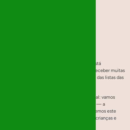
Notícias
Natal 2025
A edição de 2025 dos
Mágicos de Natal
já está
oficialmente em marcha! Já começámos a receber muitas
inscrições, enquanto aguardamos a chegada das listas das
instituições.
Este ano, temos uma novidade muito especial: vamos
adicionar uma
sexta instituição
à nossa rede — a
Fundação Zino
. É com enorme alegria que vemos este
projeto crescer e alcançar, a cada ano, mais crianças e
jovens.