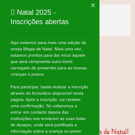
×
Natal 2025 -
Skip to main content
Inscrições abertas
Aqui estamos para mais uma edição da
nossa Magia de Natal. Mais uma vez,
estamos prontos para dar início àquele
que será certamente outro trenó
carregado de presentes para as nossas
crianças e jovens.
Para participar, basta realizar a inscrição
através do formulário disponível nesta
página. Após a inscrição, vai receber
uma confirmação. Só voltaremos a
entrar em contacto depois das
instituições nos enviarem as suas listas
de desejos, onde será partilhada a
Bem Vindos à página dos Mágicos de Natal!
informação sobre a criança ou jovem